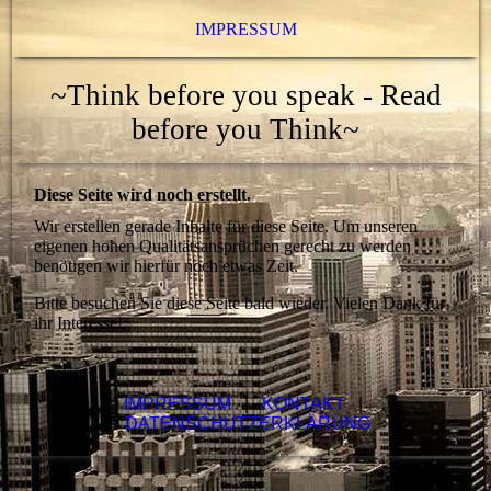
IMPRESSUM
~Think before you speak - Read
before you Think~
Diese Seite wird noch erstellt.
Wir erstellen gerade Inhalte für diese Seite. Um unseren
eigenen hohen Qualitätsansprüchen gerecht zu werden
benötigen wir hierfür noch etwas Zeit.
Bitte besuchen Sie diese Seite bald wieder. Vielen Dank für
ihr Interesse!
IMPRESSUM
|
KONTAKT
|
DATENSCHUTZERKLÄRUNG