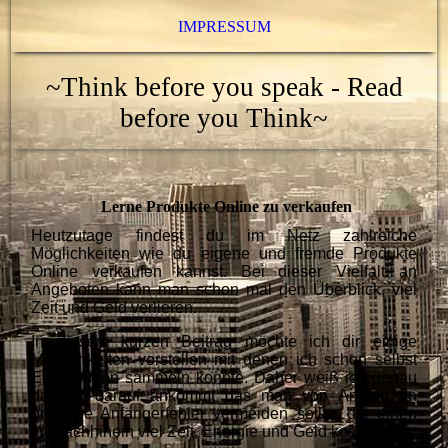
IMPRESSUM
~Think before you speak - Read
before you Think~
Lerne Produkte Online zu verkaufen
Heutzutage findest du im Netz zahlreiche
Möglichkeiten wie du eigene und fremde Produkte
Online verkaufen kannst. Bei dieser Vielfalt an
Angeboten kann man schon mal den Überblick, viel
Zeit und Geld verlieren.
In diesem kurzen Beitrag möchte ich dir einige
Möglichkeiten vorstellen mit denen ich schon selbst
Erfahrungen sammeln konnte. Daher weiß ich genau
das es darauf ankommt das man von Anfang an
unnötige Anfängerfehler vermeiden sollte, die einen
im Nachhinein viel Zeit, Energie und Geld kosten.