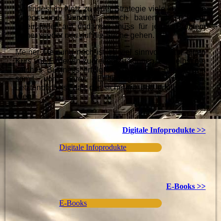
Du findest im Netz zu jeder Strategie viele kostenlose
Videos und Berichte, jedoch bauen diese nicht
aufeinander auf und man muss für jedes Problem
immer wieder neu auf die Suche gehen.
Meiner Meinung nach ist es viel sinnvoller auf einen
Kurs von Experten zugreifen zu können, die selbst ein
solches Business erfolgreich aufgebaut haben, und
somit von deren Erfahrungen zu profitieren.
Letztendlich ist das der sicherere und erfolgreichere
Weg.
Digitale Infoprodukte >>
Digitale Infoprodukte
E-Books >>
E-Books