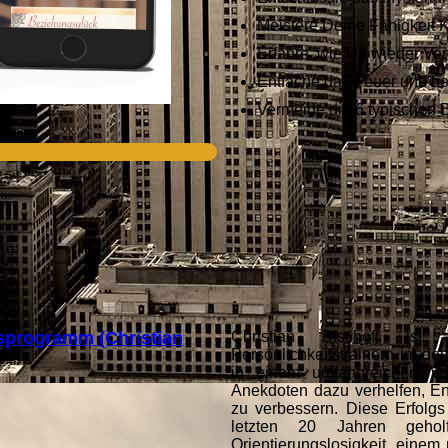
Meistere Deine Fähigkeit K
Erfahre, wie Du wieder Ver
Entfache das Feuer und h
Vermeide die 6 typischen 
nsprogramm (Christian
Christian Bischoff ist
Persönlichkeitstrainern im d
in einem umfangreichen Vid
Anekdoten dazu verhelfen, En
zu verbessern. Diese Erfolgs
letzten 20 Jahren geh
Orientierungslosigkeit, einem