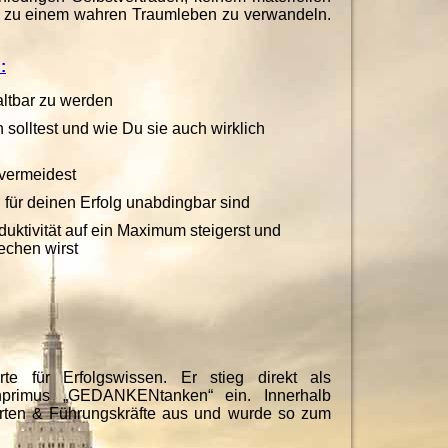
t zu einem wahren Traumleben zu verwandeln.
:
altbar zu werden
 solltest und wie Du sie auch wirklich
 vermeidest
 für deinen Erfolg unabdingbar sind
uktivität auf ein Maximum steigerst und
echen wirst
e für Erfolgswissen. Er stieg direkt als
enprimus „GEDANKENtanken“ ein. Innerhalb
perten & Führungskräfte aus und wurde so zum