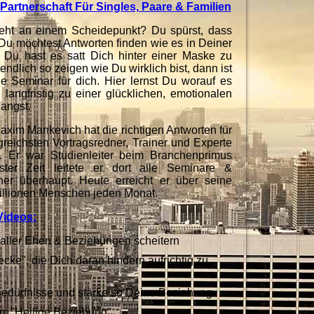
 Partnerschaft Für Singles, Paare & Familien
teht an einem Scheidepunkt?
Du spürst, dass
 Du möchtest Antworten finden wie es in Deiner
Du hast es satt Dich hinter einer Maske zu
ndlich so zeigen wie Du wirklich bist, dann ist
e Seminar für dich. Hier
lernst Du worauf es
langfristig zu einer glücklichen, emotionalen
langst.
xim Mankevich hat die richtigen Antworten für
lgreichsten Vortragsredner, Trainer und Experte
 Er war Studienleiter beim Branchenprimus
ster Zeit leitete er dort alle Seminare &
ner überhaupt. Heute erreicht er über seine
illionen Menschen jeden Monat.
Videos:
 aller Ehen & Beziehungen scheitern
cke", die Dich daran hindern aufrichtig zu
edürfnisse und stärke so Deine Beziehung
m: "Heilige Beziehung"