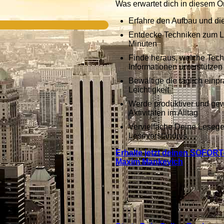
Was erwartet dich in diesem O
Erfahre den Aufbau und di
Entdecke Techniken zum L
Minuten
Finde heraus, welche Techn
Informationen unterstütze
Bewältige die täglich einp
Leichtigkeit
Werde produktiver und gewi
Aktivitäten im Alltag
Vervielfache Deine Lesege
Leseverständnis
Erhalte jetzt deinen SOFOR
Maxim Mankevich