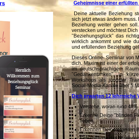
rs
Geheimnisse einer erfüllten
Deine aktuelle Beziehung s
sich jetzt etwas ändern muss.
Beziehung weiter gehen soll.
verstecken und möchtest Dich e
"Beziehungsglück" das richtig
wirklich ankommt und wie du 
und erfüllenden Beziehung ge
Dieses Online- Seminar von Ma
dich. Maxim ist einer der erfo
im deutschsprachigem Raum.
"Gedankentanken", in kürze
Workshops als jüngster Trai
Social-Media-Kanäle über 5 M
Dich erwarten 12 lehrreiche 
Verstehe, woran rund 48%
Erkenne Deine "blinden Fle
lieben
Erkennen Deine eigenen B
Entschlüssle das Mysteriu