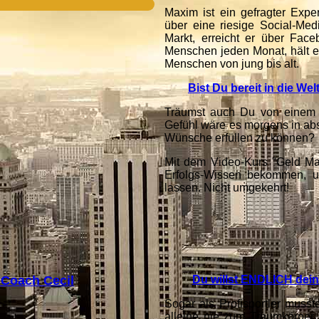
Maxim ist ein gefragter Expe
über eine riesige Social-Med
Markt, erreicht er über Fac
Menschen jeden Monat, hält e
Menschen von jung bis alt.
Bist Du bereit in die Wel
Träumst auch Du von einem 
Gefühl wäre es morgens in abs
Wünsche erfüllen zu können?
Mit dem Video-Kurs "Geld Mas
Erfolgs-Wissen bekommen, u
lassen. Nicht umgekehrt!
 Coach Cecil
Du willst ENDLICH dei
Sogar als Profisportler musst
alleine nie zum Traumkörper