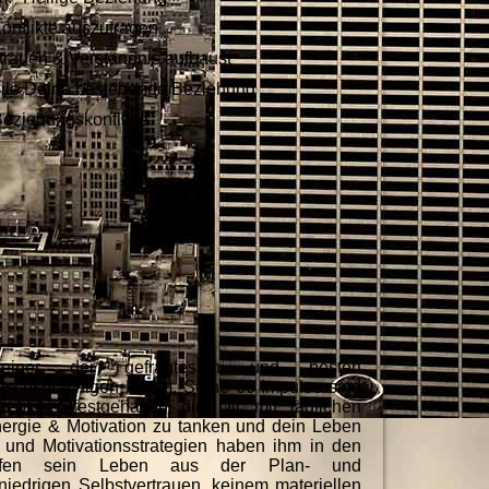
onflikte auszutragen
trauen & Verständnis aufbaust
eile Deine bestehende Beziehung
Beziehungskonflikte
 einer der gefragtesten und besten
eutschsprachigen Raum. Seine 66 Impulse sind
eokurs festgehalten die Dir mit täglichen
ergie & Motivation zu tanken und dein Leben
 und Motivationsstrategien haben ihm in den
olfen sein Leben aus der Plan- und
 niedrigen Selbstvertrauen, keinem materiellen