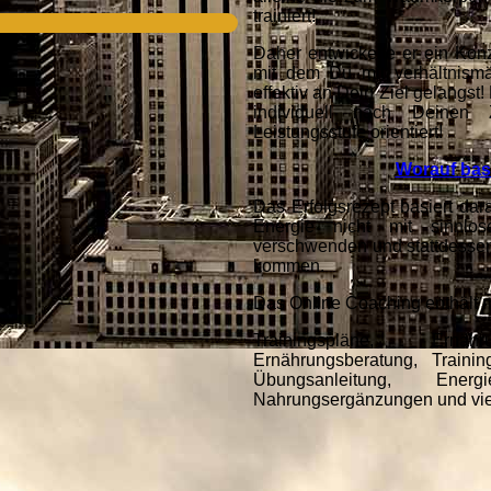
trainiert!
Daher entwickelte er ein Kon
mit dem Du mit verhältnism
effektiv an Dein Ziel gelangst!
individuell nach Deinen
Leistungsstufe orientiert!
Worauf ba
Das Erfolgsrezept basiert da
Energie nicht mit sinnl
verschwenden und stattdessen 
kommen.
Das Online Coaching enthält m
Trainingspläne, Ernä
Ernährungsberatung, Traini
Übungsanleitung, Ene
Nahrungsergänzungen und vi