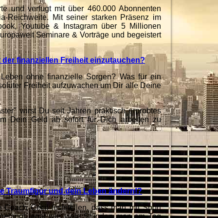
rte und verfügt mit über 460.000 Abonnenten
ia-Reichweite. Mit seiner starken Präsenz im
ebook, Youtube & Instagram über 5 Millionen
uropaweit Seminare & Vorträge und begeistert
t der finanziellen Freiheit einzutauchen?
Leben ohne finanzielle Sorgen? Was für ein
oluter Freiheit aufzuwachen um Dir alle Deine
ter" wirst Du seit Jahren praktisch erprobtes
m Dein Geld ab sofort für Dich arbeiten zu
ne Traumfigur und dein Leben ändern!?
e Coach Cecil feststellen, dass man mit Sport
 gelangt, egal wie viele Stunden man am Tag