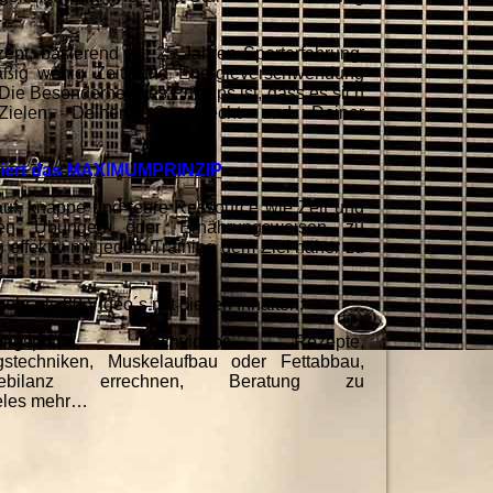
zept, basierend auf 25 Jahren Sporterfahrung,
äßig wenig Zeit- und Energieverschwendung
 Die Besonderheit des Prinzips ist, dass es sich
 Zielen, Deinem Geschlecht und Deiner
siert das MAXIMUMPRINZIP
rauf, knappe und teure Ressource wie Zeit und
osen Übungen oder Ernährungsweisen zu
effektiv mit jedem Training dem Ziel näher zu
ehr als 80 Video´s mit diesen Inhalten:
hrungspläne, Kochvideos, Rezepte,
ngstechniken, Muskelaufbau oder Fettabbau,
rgiebilanz errechnen, Beratung zu
eles mehr…