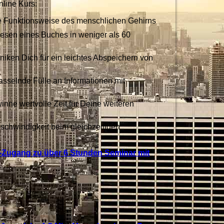
nline Kurs:
e Funktionsweise des menschlichen Gehirns
esen eines Buches in weniger als 60
iken Dich für ein leichtes Abspeichern von
n
rasselnde Fülle an Informationen mit
nne wertvolle Zeit für Deine weiteren
schwindigkeit beim gleichzeitigen
T-Zugang zu über 6 Stunden Seminar mit